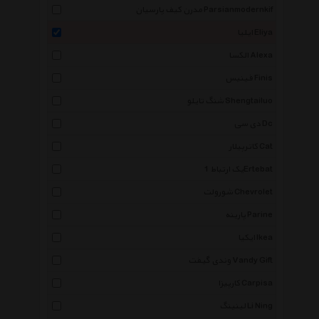
مدرن کیف پارسیان Parsianmodernkif
ایلیا Eliya
الکسا Alexa
فینیس Finis
شنگ تایلو Shengtailuo
دی سی Dc
کاترپیلار Cat
یک ارتباط 1Ertebat
شورولت Chevrolet
پارینه Parine
ایکیا Ikea
وندی گیفت Vandy Gift
کارپیزا Carpisa
لینینگ Li Ning