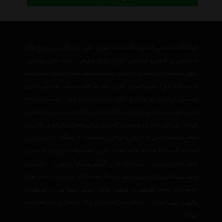
فروشگاه اینترنتی اسپرت گشت به عنوان یکی از بزرگترین مرجع های
تخصصی و فروش اینترنتی انواع لوازم ورزشی، ست های ورزشی،
تجهیزات سفر و کوهنودی در ایران توانسته است علاوه بر ایجاد یک بانک
کامل و جامع از تجهیزات ورزشی ، یک مرجع تخصصی فروش آنلاین
اینترنتی در ایران نیز باشد و علاوه بر مزیت های فوق، نسبت به تمام
رقبای خود مزیت های ویژه ی دیگری همچون ارائه جدیدترین و بهترین
قیمت روز بازار، تحویل سریع در کمترین زمان ممکن و ارائه ی بالاترین
سطح خدمات پس از فروش در ایران میباشد. فروشگاه لوازم ورزشی
اسپرت گشت با هدف ارائه جدید ترین محصولات ورزشی از قبیل،
کفش های ورزشی
،
کیف و کوله
،
گرمکن و شلوار ورزشی
،
تی‌شرت
تجهیزات جانبی کوه‌نوردی و سفر
و دیگر محصولات ورزشی، از برند های
معتبر دنیا مانند
آدیداس
،
نایک
،
پوما
،
ریباک
،
سالومون
،
اسیکس
،
ساکنی
،
آندرآرمور
و… با مجربترین مشاوران و کارشناسان ورزشی فعالیت
می کند.