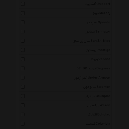
آلشپرت Uhlsport
مروژ Merooj
اسپیدو Speedo
سناتور Sennator
سان ژی نیاو San Zhi Niao
پرستیژ Prestige
ورونا Verona
361 درجه 361 Degrees
آندر آرمور Under Armour
سالومون Salomon
کرامپلر Crumpler
ویلسون Wilson
اکولاک Echolac
کلمبیا Columbia