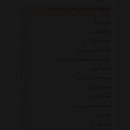
ساک و چمدان Trolley Case And Luggage
همه گروهها
دلسی Delsey
ریزن تل Reisenthel
کیس استار Case Star
امریکن توریستر American Tourister
تارگوس Targus
کیس لاجیک Case Logic
اینکیس Incase
آدیداس Adidas
سامسونیت Samsonite
نایکی Nike
ریباک Reebok