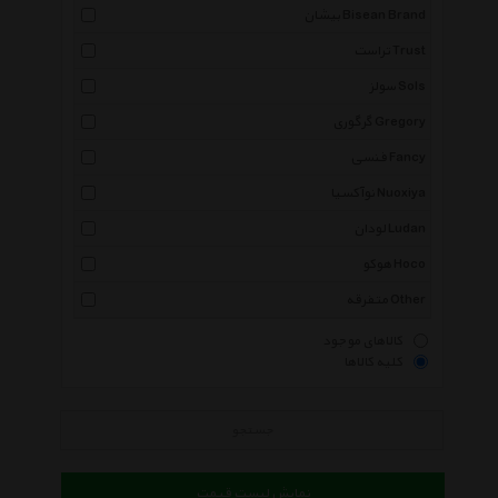
بیشان Bisean Brand
تراست Trust
سولز Sols
گرگوری Gregory
فنسی Fancy
نوآکسیا Nuoxiya
لودان Ludan
هوکو Hoco
متفرقه Other
کالاهای موجود
کلیه کالاها
جستجو
نمایش لیست قیمت