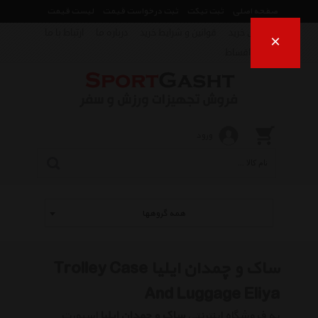
صفحه اصلی
ثبت تیکت
ثبت درخواست قیمت
لیست قیمت
راهنمای خرید
قوانین و شرایط خرید
درباره ما
ارتباط با ما
×
فروش اقساط
ورود
همه گروهها
ساک و چمدان ایلیا Trolley Case
And Luggage Eliya
به فروشگاه اینترنتی
ساک و چمدان ایلیا
اسپورت