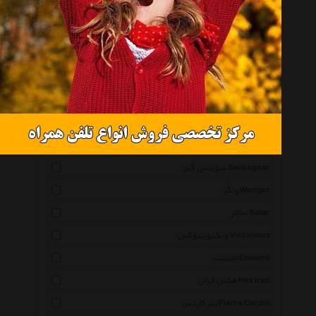
هد Head
کاملینت Kamiliant
کوئیک سیلور Quiksilver
نورث فیس Thenorthface
توله Thule
گوریلا ویر Gorillawear
شیائومی Xiaomi
سوییس گیر Swissgear
ونگر Wenger
سالار Salar
ویکتورینوکس Victorinox
امیننت Eminent
هکس ایران Hex Iran
پیر کاردین Pierre Cardin