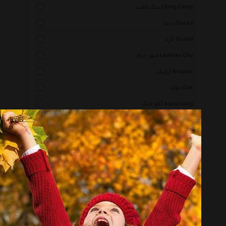
کینگ کمپ King Camp
درسا Dorsa
گارد Guard
شهر چرم Leather City
آروپک Aropec
دوک Duk
آکوا لانگ Aqua Lung
پوما Puma
لکسون Lexon
لایتز Leitz
فندی Fendi
آکوا اسفیر Aqua Sphere
گابل Gabol
لوجل Lojel