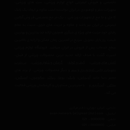
تخصصی و فروش اینترنتی انواع لوازم ورزشی، ست های ورزشی،
تجهیزات سفر و کوهنودی در ایران توانسته است علاوه بر ایجاد یک بانک
کامل و جامع از تجهیزات ورزشی ، یک مرجع تخصصی فروش آنلاین
اینترنتی در ایران نیز باشد و علاوه بر مزیت های فوق، نسبت به تمام
رقبای خود مزیت های ویژه ی دیگری همچون ارائه جدیدترین و بهترین
قیمت روز بازار، تحویل سریع در کمترین زمان ممکن و ارائه ی بالاترین
سطح خدمات پس از فروش در ایران میباشد. فروشگاه لوازم ورزشی
اسپرت گشت با هدف ارائه جدید ترین محصولات ورزشی از قبیل،
کفش های ورزشی
،
کیف و کوله
،
گرمکن و شلوار ورزشی
،
تی‌شرت
تجهیزات جانبی کوه‌نوردی و سفر
و دیگر محصولات ورزشی، از برند های
معتبر دنیا مانند
آدیداس
،
نایک
،
پوما
،
ریباک
،
سالومون
،
اسیکس
،
ساکنی
،
آندرآرمور
و… با مجربترین مشاوران و کارشناسان ورزشی فعالیت
می کند.
نشانی : ایران، تهران، دفتر مرکزی
ایمیل :
avan.network {at} gmail {dot} com
تلفن :
021 - 00000000
فکس :
021 - 00000000