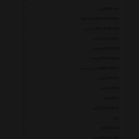
مارول Marvel
چرم بلوط Baloutleather
بیشان Bisean Brand
شیائومی Xiaomi
فوروارد Forward
چرم ما Charmema
متین اسپرت Matin Sport
فنسی Fancy
لودان Ludan
سولز Sols
گرگوری Gregory
ژنوا
هوکو Hoco
لاگوست Lacoste