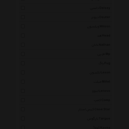
دلسی Delsey
دیوتر Deuter
ویلسون Wilson
هد Head
ناتان Nathan
ام پی Mp
پاگ Pug
لکسون Lexon
میلت Millet
لنوو Lenovo
کمپ Camp
کیس استار Case Star
تارگوس Targus
کووآ Kovea