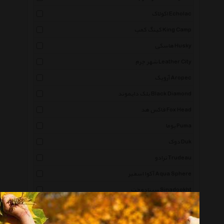
اکولاک Echolac
کینگ کمپ King Camp
هاسکی Husky
شهر چرم Leather City
آروپک Aropec
بلک دایموند Black Diamond
فاکس هد Fox Head
پوما Puma
دوک Duk
ترادو Trudeau
آکوا اسفیر Aqua Sphere
سینادوخت Sinadookht
لینینگ Li Ning
ریمکس Remax