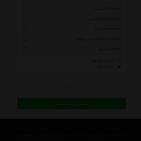
آلشپرت Uhlsport
هلو کیتی Hello Kitty
خاطره Khatereh
انگلیش هوم English Home
متفرقه Other
کالاهای موجود
کلیه کالاها
جستجو
نمایش لیست قیمت
فروشگاه اینترنتی اسپرت گشت به عنوان یکی از بزرگترین مرجع های