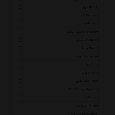
مروژ Merooj
کلمن Coleman
فیلیپی Philippi
ویکتورینوکس Victorinox
اسپیدو Speedo
وسپا Vespa
کرامپلر Crumpler
آنتا Anta
ورونا Verona
سناتور Sennator
361 درجه 361 Degrees
گارد Guard
ینیلوکس Yenilux
سرماگرم Sarmagarm