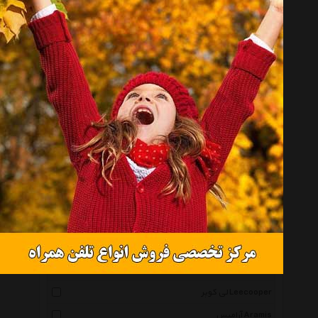
ژینورا Gynura
لایتز Leitz
پریما Prima
سیلیو Cilio
انیسه Oniseh
کوئیک سیلور Quiksilver
راکسی Roxy
آرنا Arena
دی سی Dc
نورث فیس Thenorthface
توله Thule
نشنال جئوگرافیک National Geographic
لی کوپر Leecooper
آرامیس Aramis