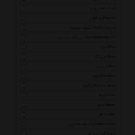
سدروس Cedrus
پینگوئن Pinguin
تکنیک اسپرت Technicsport
مدرن کیف پارسیان Parsianmodernkif
فیرو Firo
جی بگ Gbag
لوبین Lubin
کچوا Quechua
ساکریکس Soccerex
جوما Joma
نانیو Naneu
سالار Salar
جک ولف اسکین Jackwolfskin
دی پی آرت Dipiart