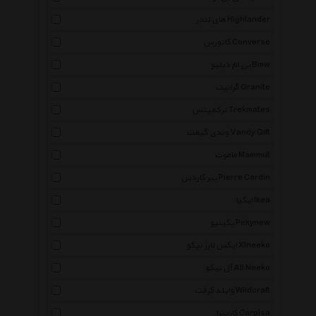
های لندر Highlander
کانورس Converse
بی ام دبلیو Bmw
گرانیت Granite
ترکمیتس Trekmates
وندی گیفت Vandy Gift
ماموت Mammut
پیر کاردین Pierre Cardin
ایکیا Ikea
پکینیو Pekynew
ایکس لارژ نیکو Xlneeko
آل نیکو All Neeko
وایلد کرفت Wildcraft
کارپیزا Carpisa