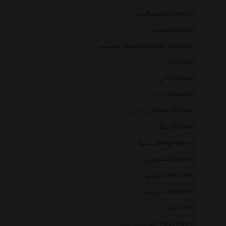
لوو آلپاین Lowe Alpine
آدیداس Adidas
امریکن توریستر American Tourister
نایکی Nike
اوکلی Oakley
کلمبیا Columbia
آندر آرمور Under Armour
ریباک Reebok
های سیرا High Sierra
سالومون Salomon
اسکچرز Skechers
جان اسپرت Jansport
لوکین Loukin
هپی پیک نیک Happy Picnic