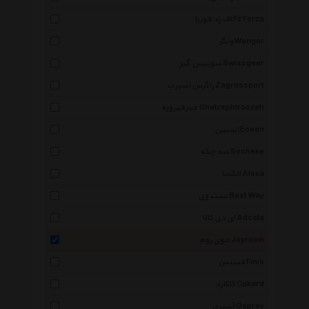
اف زد فورزا Fz Forza
ونگر Wenger
سوییس گیر Swissgear
زاگرس اسپرت Zagrossport
چترفیروزه Chatrephiroozeh
ایسین Eceen
سه چکه Secheke
الکسا Alexa
بست وی Best Way
ای دی کالا Adcala
جوی روم Joyroom
فینیس Finis
کاکارد Cakard
آسپری Osprey