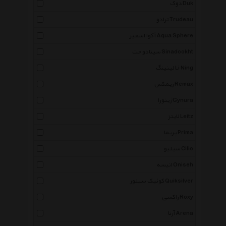
دوک Duk
ترادو Trudeau
آکوا اسفیر Aqua Sphere
سینادوخت Sinadookht
لینینگ Li Ning
ریمکس Remax
ژینورا Gynura
لایتز Leitz
پریما Prima
سیلیو Cilio
انیسه Oniseh
کوئیک سیلور Quiksilver
راکسی Roxy
آرنا Arena