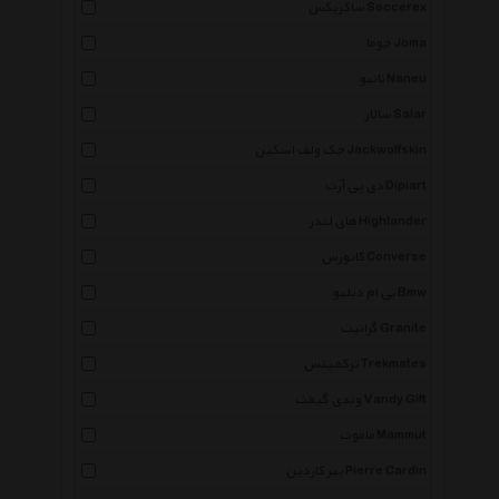
ساکریکس Soccerex
جوما Joma
نانیو Naneu
سالار Salar
جک ولف اسکین Jackwolfskin
دی پی آرت Dipiart
های لندر Highlander
کانورس Converse
بی ام دبلیو Bmw
گرانیت Granite
ترکمیتس Trekmates
وندی گیفت Vandy Gift
ماموت Mammut
پیر کاردین Pierre Cardin