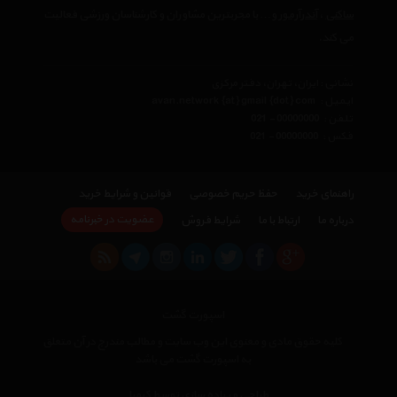
ساکنی
،
آندرآرمور
و… با مجربترین مشاوران و کارشناسان ورزشی فعالیت
می کند.
نشانی : ایران، تهران، دفتر مرکزی
ایمیل :
avan.network {at} gmail {dot} com
تلفن :
021 - 00000000
فکس :
021 - 00000000
راهنمای خرید
حفظ حریم خصوصی
قوانین و شرایط خرید
عضویت در خبرنامه
درباره ما
ارتباط با ما
شرایط فروش
اسپورت گشت
کلیه حقوق مادی و معنوی این وب سایت و مطالب مندرج در آن متعلق
به اسپورت گشت می باشد
×
طراحی و پیاده سازی توسط کیمیا