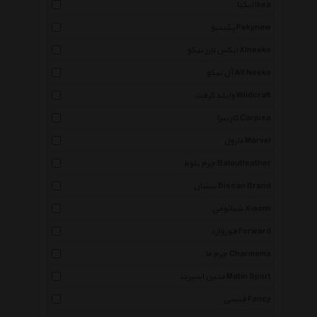
ایکیا Ikea
پکینیو Pekynew
ایکس لارژ نیکو Xlneeko
آل نیکو All Neeko
وایلد کرفت Wildcraft
کارپیزا Carpisa
مارول Marvel
چرم بلوط Baloutleather
بیشان Bisean Brand
شیائومی Xiaomi
فوروارد Forward
چرم ما Charmema
متین اسپرت Matin Sport
فنسی Fancy