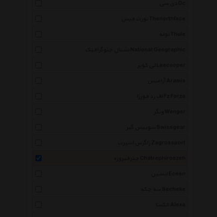
دی سی Dc
نورث فیس Thenorthface
توله Thule
نشنال جئوگرافیک National Geographic
لی کوپر Leecooper
آرامیس Aramis
اف زد فورزا Fz Forza
ونگر Wenger
سوییس گیر Swissgear
زاگرس اسپرت Zagrossport
چترفیروزه Chatrephiroozeh
ایسین Eceen
سه چکه Secheke
الکسا Alexa