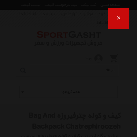
صفحه اصلی
ثبت تیکت
ثبت درخواست قیمت
لیست قیمت
راهنمای خرید
قوانین و شرایط خرید
درباره ما
ارتباط با ما
×
فروش اقساط
ورود
همه گروهها
کیف و کوله چترفیروزه Bag And
Backpack Chatrephiroozeh
به فروشگاه اینترنتی
کیف و کوله چترفیروزه
اسپورت