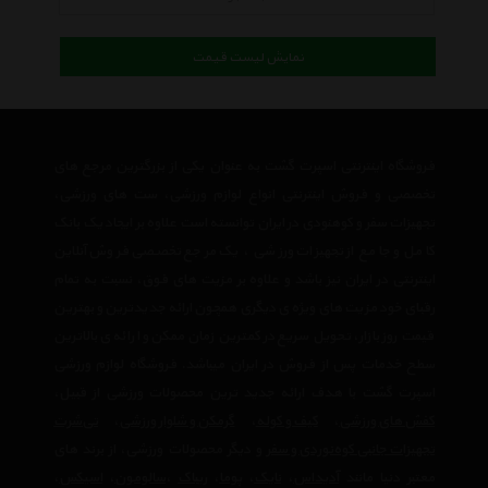
نمایش لیست قیمت
فروشگاه اینترنتی اسپرت گشت به عنوان یکی از بزرگترین مرجع های
تخصصی و فروش اینترنتی انواع لوازم ورزشی، ست های ورزشی،
تجهیزات سفر و کوهنودی در ایران توانسته است علاوه بر ایجاد یک بانک
کامل و جامع از تجهیزات ورزشی ، یک مرجع تخصصی فروش آنلاین
اینترنتی در ایران نیز باشد و علاوه بر مزیت های فوق، نسبت به تمام
رقبای خود مزیت های ویژه ی دیگری همچون ارائه جدیدترین و بهترین
قیمت روز بازار، تحویل سریع در کمترین زمان ممکن و ارائه ی بالاترین
سطح خدمات پس از فروش در ایران میباشد. فروشگاه لوازم ورزشی
اسپرت گشت با هدف ارائه جدید ترین محصولات ورزشی از قبیل،
کفش های ورزشی
،
کیف و کوله
،
گرمکن و شلوار ورزشی
،
تی‌شرت
تجهیزات جانبی کوه‌نوردی و سفر
و دیگر محصولات ورزشی، از برند های
معتبر دنیا مانند
آدیداس
،
نایک
،
پوما
،
ریباک
،
سالومون
،
اسیکس
،