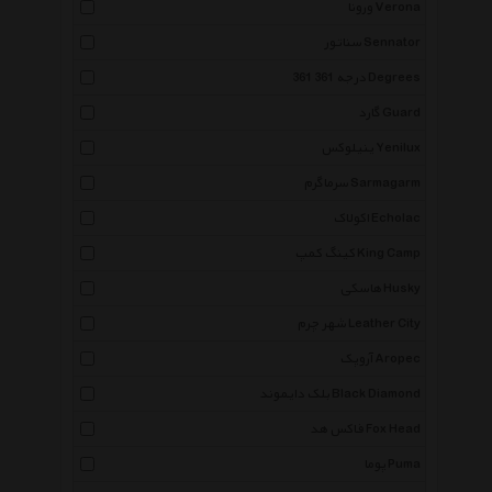
ورونا Verona
سناتور Sennator
361 درجه 361 Degrees
گارد Guard
ینیلوکس Yenilux
سرماگرم Sarmagarm
اکولاک Echolac
کینگ کمپ King Camp
هاسکی Husky
شهر چرم Leather City
آروپک Aropec
بلک دایموند Black Diamond
فاکس هد Fox Head
پوما Puma