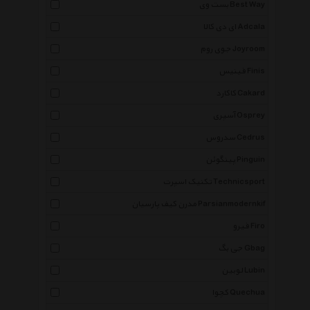
بست وی Best Way
ای دی کالا Adcala
جوی روم Joyroom
فینیس Finis
کاکارد Cakard
آسپری Osprey
سدروس Cedrus
پینگوئن Pinguin
تکنیک اسپرت Technicsport
مدرن کیف پارسیان Parsianmodernkif
فیرو Firo
جی بگ Gbag
لوبین Lubin
کچوا Quechua