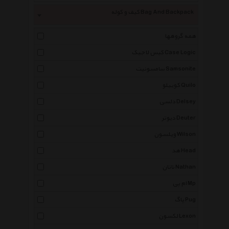
کیف و کوله Bag And Backpack
همه گروهها
کیس لاجیک Case Logic
سامسونیت Samsonite
کوییلو Quilo
دلسی Delsey
دیوتر Deuter
ویلسون Wilson
هد Head
ناتان Nathan
ام پی Mp
پاگ Pug
لکسون Lexon