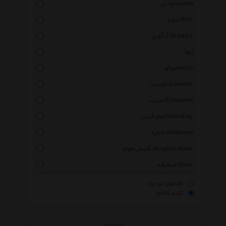
لودان Ludan
سولز Sols
گرگوری Gregory
ژنوا
هوکو Hoco
لاگوست Lacoste
آلشپرت Uhlsport
هلو کیتی Hello Kitty
خاطره Khatereh
انگلیش هوم English Home
متفرقه Other
کالاهای موجود
کلیه کالاها
جستجو