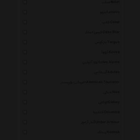
میلت Millet
لنوو Lenovo
کمپ Camp
کیس استار Case Star
تارگوس Targus
کووآ Kovea
لوو آلپاین Lowe Alpine
آدیداس Adidas
امریکن توریستر American Tourister
نایکی Nike
اوکلی Oakley
کلمبیا Columbia
آندر آرمور Under Armour
ریباک Reebok