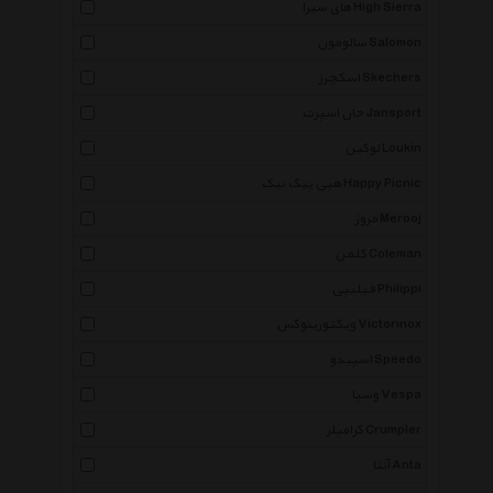
های سیرا High Sierra
سالومون Salomon
اسکچرز Skechers
جان اسپرت Jansport
لوکین Loukin
هپی پیک نیک Happy Picnic
مروژ Merooj
کلمن Coleman
فیلیپی Philippi
ویکتورینوکس Victorinox
اسپیدو Speedo
وسپا Vespa
کرامپلر Crumpler
آنتا Anta