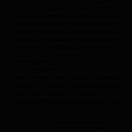
فروشگاه اینترنتی اسپرت گشت به عنوان یکی از بزرگترین مرجع های
تخصصی و فروش اینترنتی انواع لوازم ورزشی، ست های ورزشی،
تجهیزات سفر و کوهنودی در ایران توانسته است علاوه بر ایجاد یک بانک
کامل و جامع از تجهیزات ورزشی ، یک مرجع تخصصی فروش آنلاین
اینترنتی در ایران نیز باشد و علاوه بر مزیت های فوق، نسبت به تمام
رقبای خود مزیت های ویژه ی دیگری همچون ارائه جدیدترین و بهترین
قیمت روز بازار، تحویل سریع در کمترین زمان ممکن و ارائه ی بالاترین
سطح خدمات پس از فروش در ایران میباشد. فروشگاه لوازم ورزشی
اسپرت گشت با هدف ارائه جدید ترین محصولات ورزشی از قبیل،
کفش های ورزشی
،
کیف و کوله
،
گرمکن و شلوار ورزشی
،
تی‌شرت
تجهیزات جانبی کوه‌نوردی و سفر
و دیگر محصولات ورزشی، از برند های
معتبر دنیا مانند
آدیداس
،
نایک
،
پوما
،
ریباک
،
سالومون
،
اسیکس
،
ساکنی
،
آندرآرمور
و… با مجربترین مشاوران و کارشناسان ورزشی فعالیت
می کند.
نشانی : ایران، تهران، دفتر مرکزی
ایمیل :
avan.network {at} gmail {dot} com
تلفن :
021 - 00000000