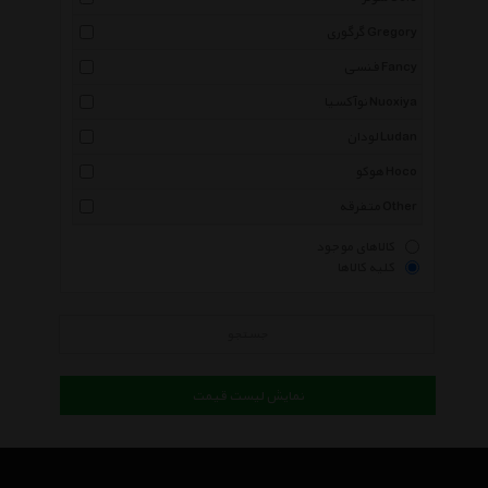
گرگوری Gregory
فنسی Fancy
نوآکسیا Nuoxiya
لودان Ludan
هوکو Hoco
متفرقه Other
کالاهای موجود
کلیه کالاها
جستجو
نمایش لیست قیمت