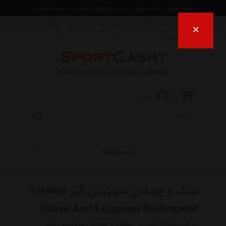
صفحه اصلی
ثبت تیکت
ثبت درخواست قیمت
لیست قیمت
راهنمای خرید
قوانین و شرایط خرید
درباره ما
ارتباط با ما
×
فروش اقساط
ورود
همه گروهها
ساک و چمدان سوییس گیر Trolley
Case And Luggage Swissgear
به فروشگاه اینترنتی
ساک و چمدان سوییس گیر