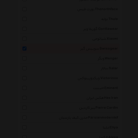
نورث فیس Thenorthface
توله Thule
گوریلا ویر Gorillawear
شیائومی Xiaomi
سوییس گیر Swissgear
ونگر Wenger
سالار Salar
ویکتورینوکس Victorinox
امیننت Eminent
هکس ایران Hex Iran
پیر کاردین Pierre Cardin
مدرن کیف پارسیان Parsianmodernkif
ایلیا Eliya
الکسا Alexa