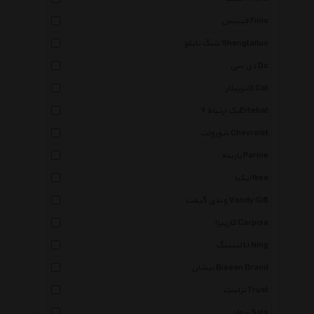
فینیس Finis
شنگ تایلو Shengtailuo
دی سی Dc
کاترپیلار Cat
یک ارتباط 1Ertebat
شورولت Chevrolet
پارینه Parine
ایکیا Ikea
وندی گیفت Vandy Gift
کارپیزا Carpisa
لینینگ Li Ning
بیشان Bisean Brand
تراست Trust
سولز Sols