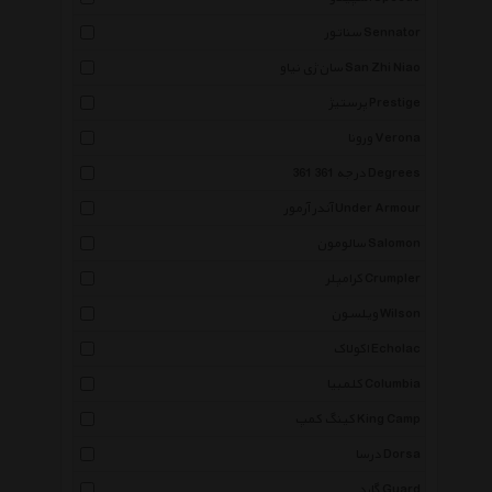
سناتور Sennator
سان ژی نیاو San Zhi Niao
پرستیژ Prestige
ورونا Verona
361 درجه 361 Degrees
آندر آرمور Under Armour
سالومون Salomon
کرامپلر Crumpler
ویلسون Wilson
اکولاک Echolac
کلمبیا Columbia
کینگ کمپ King Camp
درسا Dorsa
گارد Guard