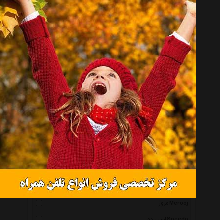
دلسی Delsey
ریزن تل Reisenthel
کیس استار Case Star
امریکن توریستر American Tourister
تارگوس Targus
کیس لاجیک Case Logic
اینکیس Incase
آدیداس Adidas
سامسونیت Samsonite
نایکی Nike
ریباک Reebok
آلشپرت Uhlsport
مروژ Merooj
اسپیدو Speedo