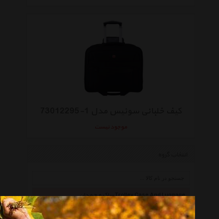
کیف خلبانی سوئیس مدل 1-73012295
موجود نیست
انتخاب گروه
ساک و چمدان Trolley Case And Luggage
همه گروهها