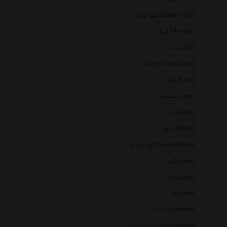
شهر چرم Leather City
آروپک Aropec
دوک Duk
آکوا لانگ Aqua Lung
پوما Puma
لکسون Lexon
لایتز Leitz
فندی Fendi
آکوا اسفیر Aqua Sphere
گابل Gabol
لوجل Lojel
هد Head
کاملینت Kamiliant
کوئیک سیلور Quiksilver