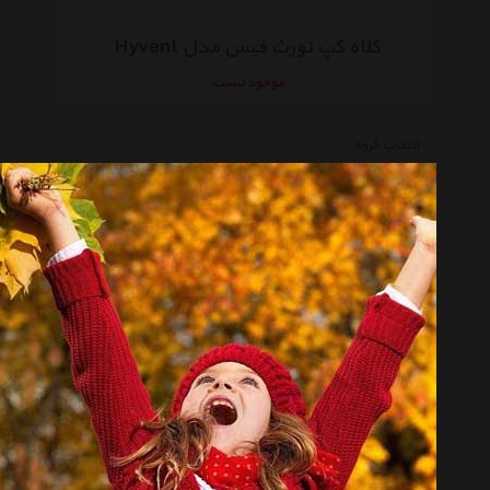
کلاه کپ نورث فیس مدل Hyvent
موجود نیست
انتخاب گروه
کلاه مردانه Men Hat
همه گروهها
یونیک Unique
آدیداس Adidas
نایکی Nike
اوکلی Oakley
کلمبیا Columbia