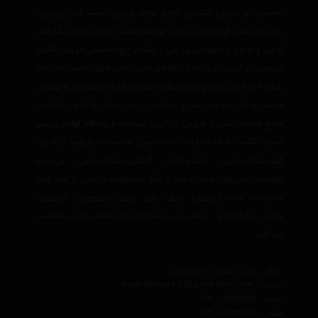
تخصصی و فروش اینترنتی انواع لوازم ورزشی، ست های ورزشی،
تجهیزات سفر و کوهنودی در ایران توانسته است علاوه بر ایجاد یک بانک
کامل و جامع از تجهیزات ورزشی ، یک مرجع تخصصی فروش آنلاین
اینترنتی در ایران نیز باشد و علاوه بر مزیت های فوق، نسبت به تمام
رقبای خود مزیت های ویژه ی دیگری همچون ارائه جدیدترین و بهترین
قیمت روز بازار، تحویل سریع در کمترین زمان ممکن و ارائه ی بالاترین
سطح خدمات پس از فروش در ایران میباشد. فروشگاه لوازم ورزشی
اسپرت گشت با هدف ارائه جدید ترین محصولات ورزشی از قبیل،
کفش های ورزشی
،
کیف و کوله
،
گرمکن و شلوار ورزشی
،
تی‌شرت
تجهیزات جانبی کوه‌نوردی و سفر
و دیگر محصولات ورزشی، از برند های
معتبر دنیا مانند
آدیداس
،
نایک
،
پوما
،
ریباک
،
سالومون
،
اسیکس
،
ساکنی
،
آندرآرمور
و… با مجربترین مشاوران و کارشناسان ورزشی فعالیت
می کند.
نشانی : ایران، تهران، دفتر مرکزی
ایمیل :
avan.network {at} gmail {dot} com
تلفن :
021 - 00000000
فکس :
021 - 00000000