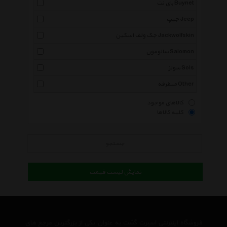
بای نت Buynet
جیپ Jeep
جک ولف اسکین Jackwolfskin
سالومون Salomon
سولز Sols
متفرقه Other
کالاهای موجود
کلیه کالاها
جستجو
نمایش لیست قیمت
فروشگاه اینترنتی اسپرت گشت به عنوان یکی از بزرگترین مرجع های