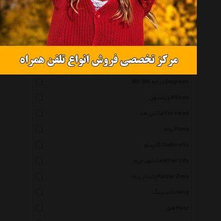
آندر آرمور Under Armour
نیو ارا New Era
ریباک Reebok
باف Buff 1
آنتا Anta
361 درجه 361 Degrees
ویلسون Wilson
فاکس هد Fox Head
پوما Puma
گالریتو Gallerytto
شهر چرم Leather City
پایدار زیما Paidar Zima
لینینگ Li Ning
هور Hoor