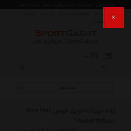
صفحه اصلی
ثبت تیکت
ثبت درخواست قیمت
لیست قیمت
راهنمای خرید
قوانین و شرایط خرید
درباره ما
ارتباط با ما
×
فروش اقساط
ورود
همه گروهها
کلاه مردانه نورث فیس Men Hat
Thenorthface
به فروشگاه اینترنتی
کلاه مردانه نورث فیس
اسپورت