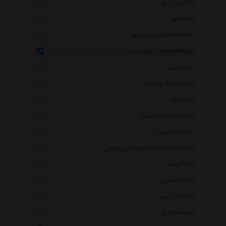
تی آر دی Trd
هد Head
کوئیک سیلور Quiksilver
نورث فیس Thenorthface
دی سی Dc
رویال راک Royalrock
پاپا Papa
ساکریکس Soccerex
هیروز Heroes
فرانکلین مارشال Franklinmarshall
واته Vate
جردن Jordan
چیبو Tchibo
گوکو Gocco