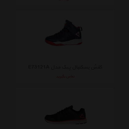
کفش بسکتبال پیک مدل E73121A
تماس بگیرید