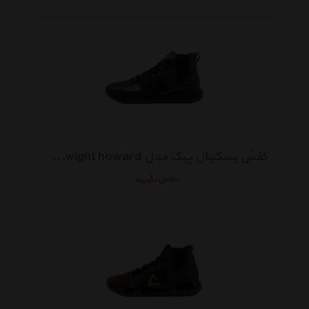
کفش بسکتبال پیک مدل E74003A Dwight howard
تماس بگیرید