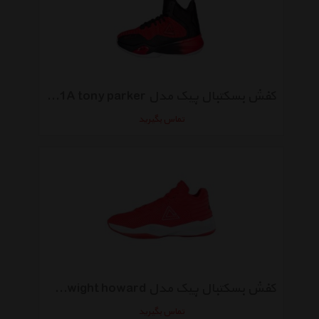
کفش بسکتبال پیک مدل E73031A tony parker
تماس بگیرید
کفش بسکتبال پیک مدل E72003A Dwight howard
تماس بگیرید