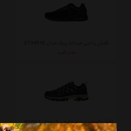
کفش راحتی مردانه پیک مدل E73451E
تماس بگیرید
کفش کوهنوردی مردانه پیک مدل E73817G 1