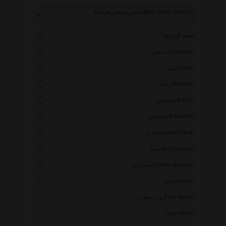
کفش ورزشی مردانه Men Sport Shoes
همه گروهها
آدیداس Adidas
نایکی Nike
ریباک Reebok
اسیکس Asics
سالومون Salomon
اسکچرز Skechers
کلمبیا Columbia
آندر آرمور Under Armour
لومر Lomer
گری اسپورت Gri Sport
جوما Joma