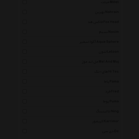
میلت Millet
نهرین Nahrain
فاکس هد Fox Head
نسیم Nasim
آکوا اسفیر Aqua Sphere
لتون Letoon
مل اند موژ Mel And Moj
های-تک Hi Tec
پاما Pama
فرد Fred
پوما Puma
لینینگ Li Ning
کریمور Karrimor
دی سی Dc