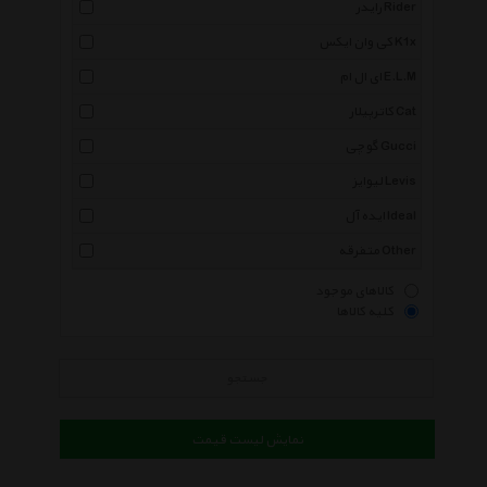
رایدر Rider
کی وان ایکس K1x
ای ال ام E.L.M
کاترپیلار Cat
گوچی Gucci
لیوایز Levis
ایده آل Ideal
متفرقه Other
کالاهای موجود
کلیه کالاها
جستجو
نمایش لیست قیمت