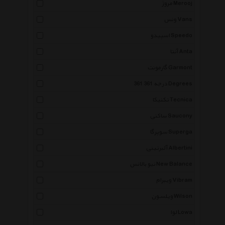
مروژ Merooj
ونس Vans
اسپیدو Speedo
آنتا Anta
گارمونت Garmont
361 درجه 361 Degrees
تکنیکا Tecnica
ساکنی Saucony
سوپرگا Superga
آلبرتینی Albertini
نیو بالانس New Balance
ویبرام Vibram
ویلسون Wilson
لوا Lowa