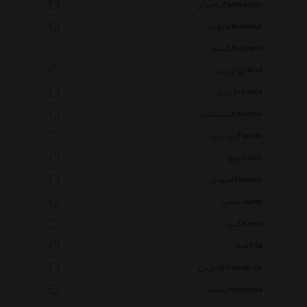
زامبرلن Zamberlan
ماموت Mammut
کیلند Kayland
ای ان دی And
ترزتا Trezeta
کینتیکس Kinetix
تن زیب Tanzib
لوتو Lotto
فایوتن Fiveten
جامپ Jump
کین Keen
فیلا Fila
کانورس Converse
ایپانما Ipanema