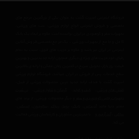
فروشگاه اینترنتی اسپرت گشت به عنوان یکی از بزرگترین مرجع های
تخصصی و فروش اینترنتی انواع لوازم ورزشی، ست های ورزشی،
تجهیزات سفر و کوهنودی در ایران توانسته است علاوه بر ایجاد یک بانک
کامل و جامع از تجهیزات ورزشی ، یک مرجع تخصصی فروش آنلاین
اینترنتی در ایران نیز باشد و علاوه بر مزیت های فوق، نسبت به تمام
رقبای خود مزیت های ویژه ی دیگری همچون ارائه جدیدترین و بهترین
قیمت روز بازار، تحویل سریع در کمترین زمان ممکن و ارائه ی بالاترین
سطح خدمات پس از فروش در ایران میباشد. فروشگاه لوازم ورزشی
اسپرت گشت با هدف ارائه جدید ترین محصولات ورزشی از قبیل،
کفش های ورزشی
،
کیف و کوله
،
گرمکن و شلوار ورزشی
،
تی‌شرت
تجهیزات جانبی کوه‌نوردی و سفر
و دیگر محصولات ورزشی، از برند های
معتبر دنیا مانند
آدیداس
،
نایک
،
پوما
،
ریباک
،
سالومون
،
اسیکس
،
ساکنی
،
آندرآرمور
و… با مجربترین مشاوران و کارشناسان ورزشی فعالیت
می کند.
نشانی : ایران، تهران، دفتر مرکزی