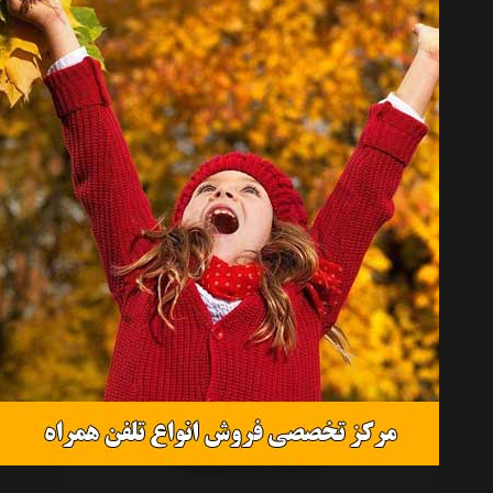
تماس بگیرید
کفش راحتی مردانه پیک مدل E61767E 2
تماس بگیرید