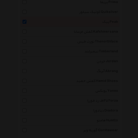
پریما Prima
کوئیک سیلور Quiksilver
پیک Peak
کفش مرسانا Kafshmersana
نورث فیس Thenorthface
تیمبرلند Timberland
جردن Jordan
آبرنگ Abrang
کفش حمید Hamid Shoes
یونکس Yonex
اف زد فورزا Fz Forza
دیادورا Diadora
هامتو Humtto
گوریلا ویر Gorillawear