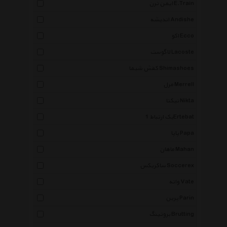
ایمن ترن E.Train
اندیشه Andishe
اکو Ecco
لاگوست Lacoste
کفش شیما Shimashoes
مرل Merrell
نیکتا Nikta
یک ارتباط 1Ertebat
پاپا Papa
ماهان Mahan
ساکریکس Soccerex
واته Vate
پرین Parin
بروتینگ Brutting