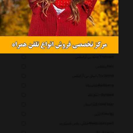
مد ویو Mad Wave
کیو اند کیو Qandq
ترابند Thera Band
تریدر Trideer
فرندشیپ Friendship
زد ایکس Zx
خانه تی آر ایکس Trxhome
پبلکس Pblx
دنیای تی آر ایکس Trx World
مدیسانا Medisana
جیم باک Gymbok
گلد استار Gold Star
انرژی Energy
مکس پالس اسپورت Maxpulsesport