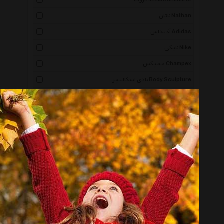
شیلدکروت Schildkrot
ناتان Nathan
آدیداس Adidas
نایکی Nike
چمپکس Champex
بادی اسکالپچر Body Sculpture
لدراگوما Ledragomma
آندر آرمور Under Armour
جیلانگ Jilong
جورکس Joerex
کاسیو Casio
بلک دایموند Black Diamond
دراگون دو Dragondo
تنتوری Tunturi