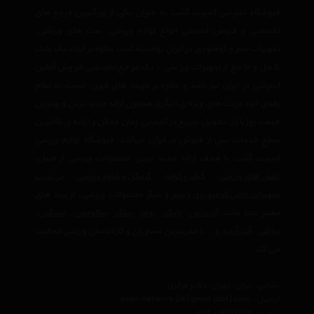
فروشگاه اینترنتی اسپرت گشت به عنوان یکی از بزرگترین مرجع های
تخصصی و فروش اینترنتی انواع لوازم ورزشی، ست های ورزشی،
تجهیزات سفر و کوهنودی در ایران توانسته است علاوه بر ایجاد یک بانک
کامل و جامع از تجهیزات ورزشی ، یک مرجع تخصصی فروش آنلاین
اینترنتی در ایران نیز باشد و علاوه بر مزیت های فوق، نسبت به تمام
رقبای خود مزیت های ویژه ی دیگری همچون ارائه جدیدترین و بهترین
قیمت روز بازار، تحویل سریع در کمترین زمان ممکن و ارائه ی بالاترین
سطح خدمات پس از فروش در ایران میباشد. فروشگاه لوازم ورزشی
اسپرت گشت با هدف ارائه جدید ترین محصولات ورزشی از قبیل،
کفش های ورزشی
،
کیف و کوله
،
گرمکن و شلوار ورزشی
،
تی‌شرت
تجهیزات جانبی کوه‌نوردی و سفر
و دیگر محصولات ورزشی، از برند های
معتبر دنیا مانند
آدیداس
،
نایک
،
پوما
،
ریباک
،
سالومون
،
اسیکس
،
ساکنی
،
آندرآرمور
و… با مجربترین مشاوران و کارشناسان ورزشی فعالیت
می کند.
نشانی : ایران، تهران، دفتر مرکزی
ایمیل :
avan.network {at} gmail {dot} com
تلفن :
021 - 00000000