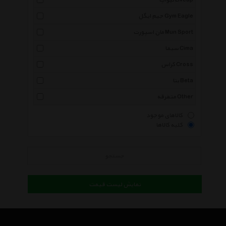
لیوآپ Liveup
جیم ایگل Gym Eagle
مان اسپورت Mun Sport
سیما Cima
کراس Cross
بتا Beta
متفرقه Other
کالاهای موجود
کلیه کالاها
جستجو
نمایش لیست قیمت