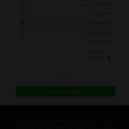
بیک اسپرت Bic Sport
اینتکس Intex
ردپدل Redpaddle
بست وی Best Way
متفرقه Other
کالاهای موجود
کلیه کالاها
جستجو
نمایش لیست قیمت
فروشگاه اینترنتی اسپرت گشت به عنوان یکی از بزرگترین مرجع های
تخصصی و فروش اینترنتی انواع لوازم ورزشی، ست های ورزشی،