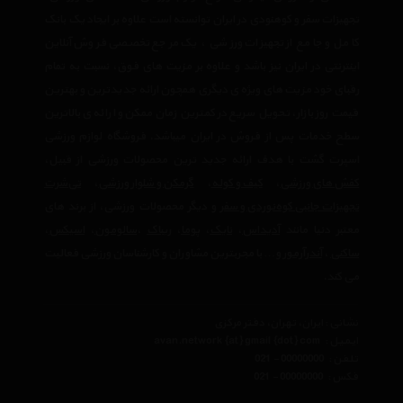
تجهیزات سفر و کوهنودی در ایران توانسته است علاوه بر ایجاد یک بانک
کامل و جامع از تجهیزات ورزشی ، یک مرجع تخصصی فروش آنلاین
اینترنتی در ایران نیز باشد و علاوه بر مزیت های فوق، نسبت به تمام
رقبای خود مزیت های ویژه ی دیگری همچون ارائه جدیدترین و بهترین
قیمت روز بازار، تحویل سریع در کمترین زمان ممکن و ارائه ی بالاترین
سطح خدمات پس از فروش در ایران میباشد. فروشگاه لوازم ورزشی
اسپرت گشت با هدف ارائه جدید ترین محصولات ورزشی از قبیل،
کفش های ورزشی
،
کیف و کوله
،
گرمکن و شلوار ورزشی
،
تی‌شرت
تجهیزات جانبی کوه‌نوردی و سفر
و دیگر محصولات ورزشی، از برند های
معتبر دنیا مانند
آدیداس
،
نایک
،
پوما
،
ریباک
،
سالومون
،
اسیکس
،
ساکنی
،
آندرآرمور
و… با مجربترین مشاوران و کارشناسان ورزشی فعالیت
می کند.
نشانی : ایران، تهران، دفتر مرکزی
ایمیل :
avan.network {at} gmail {dot} com
تلفن :
021 - 00000000
فکس :
021 - 00000000