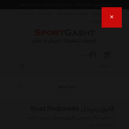
صفحه اصلی
ثبت تیکت
ثبت درخواست قیمت
لیست قیمت
راهنمای خرید
قوانین و شرایط خرید
درباره ما
ارتباط با ما
×
فروش اقساط
ورود
همه گروهها
قایق ردپدل Boat Redpaddle
به فروشگاه اینترنتی
قایق ردپدل
اسپورت گشت
خوش آمدید