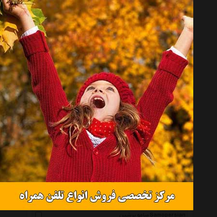
هد Head
جیلانگ Jilong
آروپک Aropec
آکوا تک Aqua Tec
آکوا اسفیر Aqua Sphere
ام پی Mp
آکوا لانگ Aqua Lung
زاگز Zoggs
کرسی Cressi
مد ویو Mad Wave
آرنا Arena
اینتکس Intex
تیر Tyr
صامو پرشین Samopersian