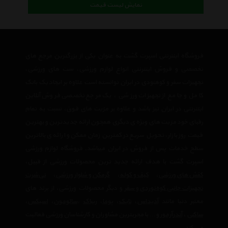
نمایش لیست قیمت
فروشگاه اینترنتی اسپرت گشت به عنوان یکی از بزرگترین مرجع های
تخصصی و فروش اینترنتی انواع لوازم ورزشی، ست های ورزشی،
تجهیزات سفر و کوهنودی در ایران توانسته است علاوه بر ایجاد یک بانک
کامل و جامع از تجهیزات ورزشی ، یک مرجع تخصصی فروش آنلاین
اینترنتی در ایران نیز باشد و علاوه بر مزیت های فوق، نسبت به تمام
رقبای خود مزیت های ویژه ی دیگری همچون ارائه جدیدترین و بهترین
قیمت روز بازار، تحویل سریع در کمترین زمان ممکن و ارائه ی بالاترین
سطح خدمات پس از فروش در ایران میباشد. فروشگاه لوازم ورزشی
اسپرت گشت با هدف ارائه جدید ترین محصولات ورزشی از قبیل،
کفش های ورزشی
،
کیف و کوله
،
گرمکن و شلوار ورزشی
،
تی‌شرت
تجهیزات جانبی کوه‌نوردی و سفر
و دیگر محصولات ورزشی، از برند های
معتبر دنیا مانند
آدیداس
،
نایک
،
پوما
،
ریباک
،
سالومون
،
اسیکس
،
ساکنی
،
آندرآرمور
و… با مجربترین مشاوران و کارشناسان ورزشی فعالیت