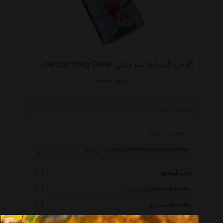
گوش گیر شنا تیر مدل Silicone Ear Plug Clear بسته 4 عددی
موجود نیست
انتخاب گروه
لوازم جانبی شنا Swimming Accessories
همه گروهها
پاور بریس Power Breathe
اسپیدو Speedo
آدیداس Adidas