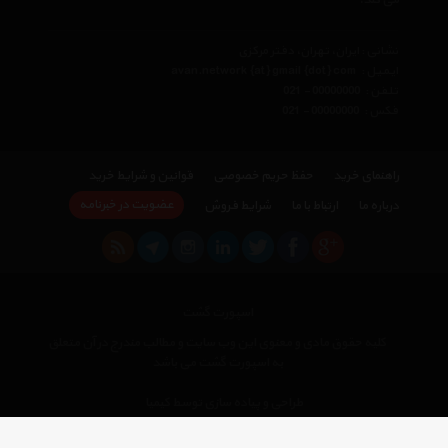
می کند.
نشانی : ایران، تهران، دفتر مرکزی
ایمیل :
avan.network {at} gmail {dot} com
تلفن :
021 - 00000000
فکس :
021 - 00000000
راهنمای خرید
حفظ حریم خصوصی
قوانین و شرایط خرید
عضویت در خبرنامه
درباره ما
ارتباط با ما
شرایط فروش
اسپورت گشت
کلیه حقوق مادی و معنوی این وب سایت و مطالب مندرج در آن متعلق
به اسپورت گشت می باشد
×
طراحی و پیاده سازی توسط کیمیا