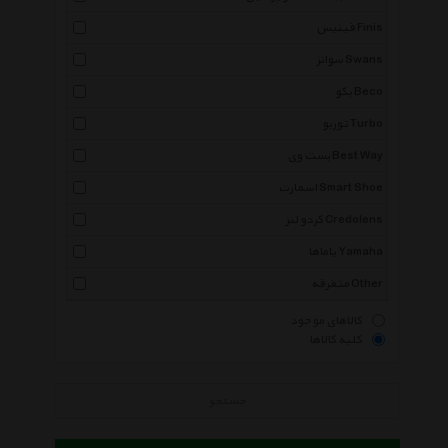
فینیس Finis
سوانز Swans
بکو Beco
توربو Turbo
بست وی Best Way
اسمارت Smart Shoe
کردو لنز Credolens
یاماها Yamaha
متفرقه Other
کالاهای موجود
کلیه کالاها
جستجو