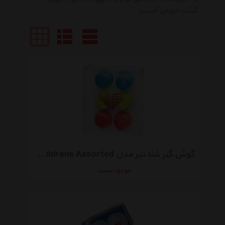
گشت خوش آمدید
گوش گیر شنا تیر مدل Ear Plug Childrens Assorted بسته 6 عددی
موجود نیست