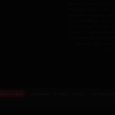
 نیز باشد و علاوه بر مزیت های
ی ویژه ی دیگری همچون ارائه
یع در کمترین زمان ممکن و ارائه
ن میباشد. فروشگاه لوازم ورزشی
 محصولات ورزشی از قبیل،
کن و شلوار ورزشی
،
تی‌شرت
ت ورزشی، از برند های معتبر دنیا
اسیکس
،
ساکنی
،
آندرآرمور
و… با
می کند.
عضویت در خبرنا
نین و شرایط خرید
درباره ما
ارتباط با ما
شرایط فروش