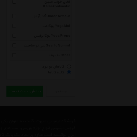
کالای خواب متین
Kalaekhabmatin
آندر آرمور Under Armour
یوگا مت Yoga Mat
یوگا پراپس Yoga Props
سی تو سامیت Sea To Summit
متفرقه Other
کالاهای موجود
کلیه کالاها
جستجو
نمایش لیست قیمت
فروشگاه اینترنتی اسپرت گشت به عنوان یکی
فروش اینترنتی انواع لوازم ورزشی، ست های و
ایران توانسته است علاوه بر ایجاد یک بانک کا