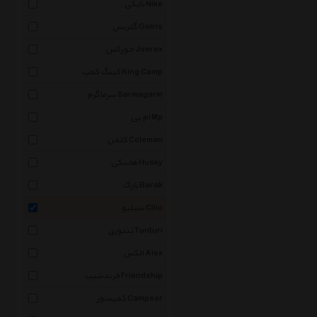
نایکی Nike
گلریس Golris
جورکس Joerex
کینگ کمپ King Camp
سرماگرم Sarmagarm
ام پی Mp
کلمن Coleman
هاسکی Husky
بارک Barak
سیلیو Cilio
تنتوری Tunturi
الکس Alex
فرندشیپ Friendship
کمپسور Campsor