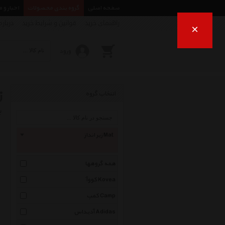
صفحه اصلی
گروه بندی محصولات
اخبار و 
راهنمای خرید
قوانین و شرایط خرید
درباره
×
ورود
ز
انتخاب گروه
ب
زیر انداز Mat
همه گروهها
کووآ Kovea
کمپ Camp
آدیداس Adidas