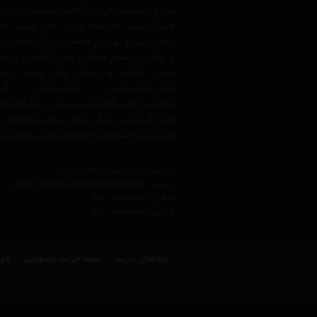
مرجع تخصصی فروش آنلاین اینترنتی در ایران
فوق، نسبت به تمام رقبای خود مزیت ها
جدیدترین و بهترین قیمت روز بازار، تحویل سر
ی بالاترین سطح خدمات پس از فروش در ایرا
اسپرت گشت با هدف ارائه جدید ترین
کفش های ورزشی
،
کیف و کوله
،
گرم
تجهیزات جانبی کوه‌نوردی و سفر
و دیگر محصولا
مانند
آدیداس
،
نایک
،
پوما
،
ریباک
،
سالومون
،
مجربترین مشاوران و کارشناسان ورزشی فعالیت 
نشانی : ایران، تهران، دفتر مرکزی
ایمیل :
avan.network {at} gmail {dot} com
تلفن :
021 - 00000000
فکس :
021 - 00000000
راهنمای خرید
حفظ حریم خصوصی
قوا