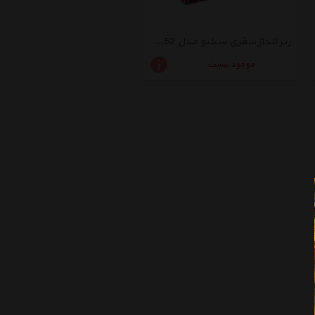
زیر انداز سفری سیلیو مدل 156652
موجود نیست