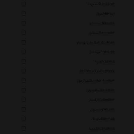
آلشپرت Uhlsport
مروژ Merooj
اسپیدو Speedo
سناتور Sennator
سان ژی نیاو San Zhi Niao
پرستیژ Prestige
ورونا Verona
361 درجه 361 Degrees
آندر آرمور Under Armour
سالومون Salomon
کرامپلر Crumpler
ویلسون Wilson
اکولاک Echolac
کلمبیا Columbia