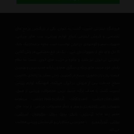
فروشگاه اینترنتی اسپرت گشت به عنوان یکی از بزرگترین مرجع های
تخصصی و فروش اینترنتی انواع لوازم ورزشی، ست های ورزشی،
تجهیزات سفر و کوهنودی در ایران توانسته است علاوه بر ایجاد یک بانک
کامل و جامع از تجهیزات ورزشی ، یک مرجع تخصصی فروش آنلاین
اینترنتی در ایران نیز باشد و علاوه بر مزیت های فوق، نسبت به تمام
رقبای خود مزیت های ویژه ی دیگری همچون ارائه جدیدترین و بهترین
قیمت روز بازار، تحویل سریع در کمترین زمان ممکن و ارائه ی بالاترین
سطح خدمات پس از فروش در ایران میباشد. فروشگاه لوازم ورزشی
اسپرت گشت با هدف ارائه جدید ترین محصولات ورزشی از قبیل،
کفش های ورزشی
،
کیف و کوله
،
گرمکن و شلوار ورزشی
،
تی‌شرت
تجهیزات جانبی کوه‌نوردی و سفر
و دیگر محصولات ورزشی، از برند های
معتبر دنیا مانند
آدیداس
،
نایک
،
پوما
،
ریباک
،
سالومون
،
اسیکس
،
ساکنی
،
آندرآرمور
و… با مجربترین مشاوران و کارشناسان ورزشی فعالیت
می کند.