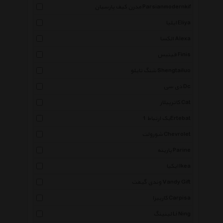
مدرن کیف پارسیان Parsianmodernkif
ایلیا Eliya
الکسا Alexa
فینیس Finis
شنگ تایلو Shengtailuo
دی سی Dc
کاترپیلار Cat
یک ارتباط 1Ertebat
شورولت Chevrolet
پارینه Parine
ایکیا Ikea
وندی گیفت Vandy Gift
کارپیزا Carpisa
لینینگ Li Ning