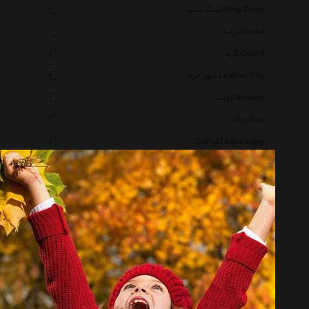
کینگ کمپ King Camp
درسا Dorsa
گارد Guard
شهر چرم Leather City
آروپک Aropec
دوک Duk
آکوا لانگ Aqua Lung
پوما Puma
لکسون Lexon
لایتز Leitz
فندی Fendi
آکوا اسفیر Aqua Sphere
گابل Gabol
لوجل Lojel