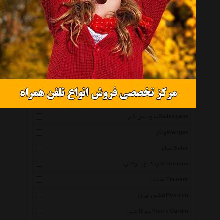
هد Head
کاملینت Kamiliant
کوئیک سیلور Quiksilver
نورث فیس Thenorthface
توله Thule
گوریلا ویر Gorillawear
شیائومی Xiaomi
سوییس گیر Swissgear
ونگر Wenger
سالار Salar
ویکتورینوکس Victorinox
امیننت Eminent
هکس ایران Hex Iran
پیر کاردین Pierre Cardin