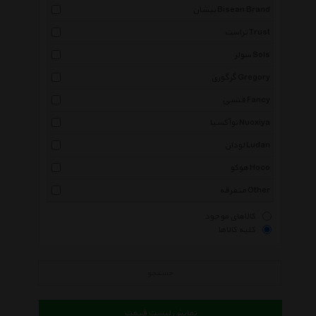
بیشان Bisean Brand
تراست Trust
سولز Sols
گرگوری Gregory
فنسی Fancy
نوآکسیا Nuoxiya
لودان Ludan
هوکو Hoco
متفرقه Other
کالاهای موجود
کلیه کالاها
جستجو
نمایش لیست قیمت