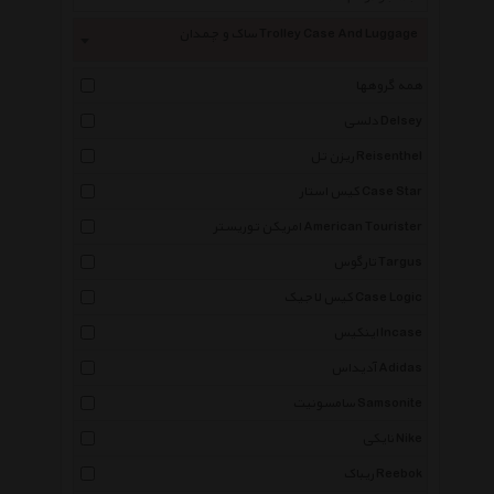
ساک و چمدان Trolley Case And Luggage
همه گروهها
دلسی Delsey
ریزن تل Reisenthel
کیس استار Case Star
امریکن توریستر American Tourister
تارگوس Targus
کیس لاجیک Case Logic
اینکیس Incase
آدیداس Adidas
سامسونیت Samsonite
نایکی Nike
ریباک Reebok