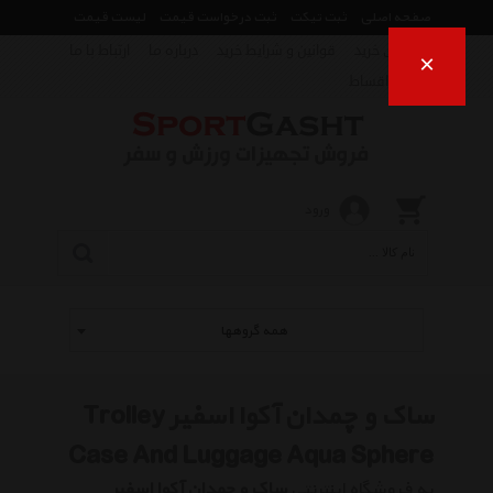
صفحه اصلی
ثبت تیکت
ثبت درخواست قیمت
لیست قیمت
راهنمای خرید
قوانین و شرایط خرید
درباره ما
ارتباط با ما
×
فروش اقساط
ورود
همه گروهها
ساک و چمدان آکوا اسفیر Trolley
Case And Luggage Aqua Sphere
به فروشگاه اینترنتی
ساک و چمدان آکوا اسفیر