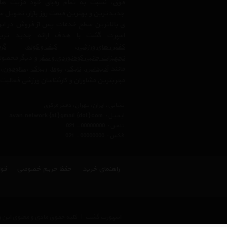
فوق، نسبت به تمام رقبای خود مزیت ها
جدیدترین و بهترین قیمت روز بازار، تحویل سر
ی بالاترین سطح خدمات پس از فروش در ایرا
اسپرت گشت با هدف ارائه جدید ترین
کفش های ورزشی
،
کیف و کوله
،
گرم
تجهیزات جانبی کوه‌نوردی و سفر
و دیگر محصولا
مانند
آدیداس
،
نایک
،
پوما
،
ریباک
،
سالومون
،
مجربترین مشاوران و کارشناسان ورزشی فعالیت 
نشانی : ایران، تهران، دفتر مرکزی
ایمیل :
avan.network {at} gmail {dot} com
تلفن :
021 - 00000000
فکس :
021 - 00000000
راهنمای خرید
حفظ حریم خصوصی
قوا
اسپورت گشت
|
کلیه حقوق مادی و معنوی این 