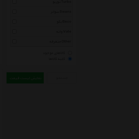
توربو Turbo
سوانز Swans
بکو Beco
واته Vate
متفرقه Other
کالاهای موجود
کلیه کالاها
جستجو
نمایش لیست قیمت