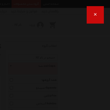
صفحه اصلی
گروه بندی محصولات
اخبار و 
راهنمای خرید
قوانین و شرایط خرید
درباره
×
ورود
ک
انتخاب گروه
ب
کلاه شنا Caps
همه گروهها
اسپیدو Speedo
فاکس Fox
آدیداس Adidas