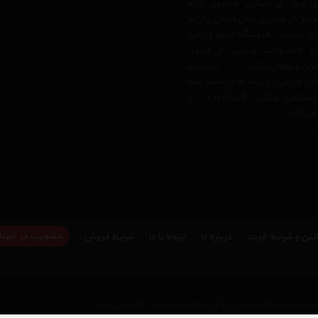
ی ویژه ی دیگری همچون ارائه
یع در کمترین زمان ممکن و ارائه
ن میباشد. فروشگاه لوازم ورزشی
 محصولات ورزشی از قبیل،
کن و شلوار ورزشی
،
تی‌شرت
ت ورزشی، از برند های معتبر دنیا
اسیکس
،
ساکنی
،
آندرآرمور
و… با
می کند.
عضویت در خبرنا
نین و شرایط خرید
درباره ما
ارتباط با ما
شرایط فروش
وب سایت و مطالب مندرج در آن متعلق به اسپورت گشت می باشد