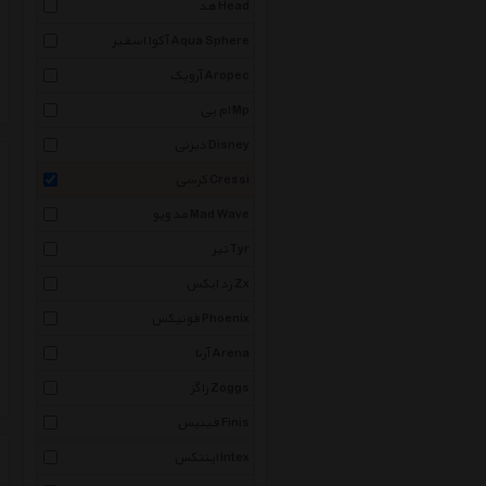
هد Head
آکوا اسفیر Aqua Sphere
آروپک Aropec
ام پی Mp
دیزنی Disney
کرسی Cressi
مد ویو Mad Wave
تیر Tyr
زد ایکس Zx
فونیکس Phoenix
آرنا Arena
زاگز Zoggs
فینیس Finis
اینتکس Intex