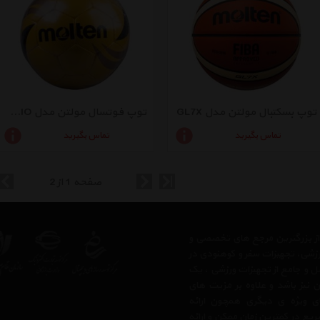
توپ بسکتبال مولتن مدل GL7X
توپ فوتسال مولتن مدل VANTAGGIO
تماس بگیرید
تماس بگیرید
صفحه 1 از 2
 از بزرگترین مرجع های تخصصی و
رزشی، تجهیزات سفر و کوهنودی در
مل و جامع از تجهیزات ورزشی ، یک
 نیز باشد و علاوه بر مزیت های
ی ویژه ی دیگری همچون ارائه
یع در کمترین زمان ممکن و ارائه