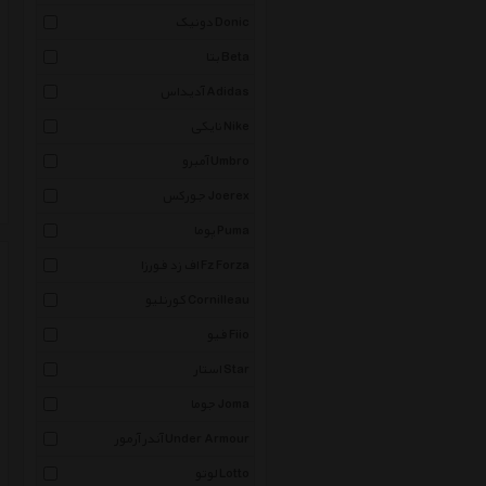
دونیک Donic
بتا Beta
آدیداس Adidas
نایکی Nike
آمبرو Umbro
جورکس Joerex
پوما Puma
اف زد فورزا Fz Forza
کورنلیو Cornilleau
فیو Fiio
استار Star
جوما Joma
آندر آرمور Under Armour
لوتو Lotto