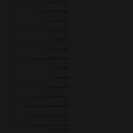
دانلوپ Dunlop
رویال کاپ Royal Cup
ویلسون Wilson
یونکس Yonex
مکس Max
دی اچ اس Dhs
وایت شیلد White Shield
پن Penn
هد Head
آلشپرت Uhlsport
شیلدکروت Schildkrot
آن اسکواشبل Unsquashable
تالبوت تورو Talbot Torro
دانیک شیلدکروت Donic
Schildkrot