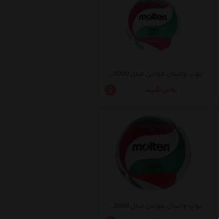
توپ والیبال مولتن مدلV5M5000
تماس بگیرید
توپ والیبال مولتن مدلV5M3500-سایز 5