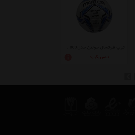
توپ فوتسال مولتن مدلF9v4800
تماس بگیرید