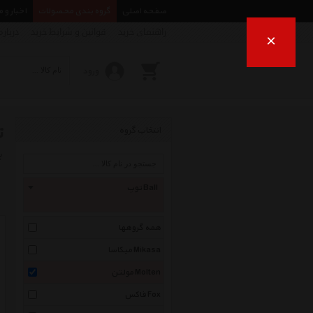
صفحه اصلی
گروه بندی محصولات
اخبار و 
راهنمای خرید
قوانین و شرایط خرید
درباره
×
ورود
ت
انتخاب گروه
ب
توپ Ball
همه گروهها
میکاسا Mikasa
مولتن Molten
فاکس Fox