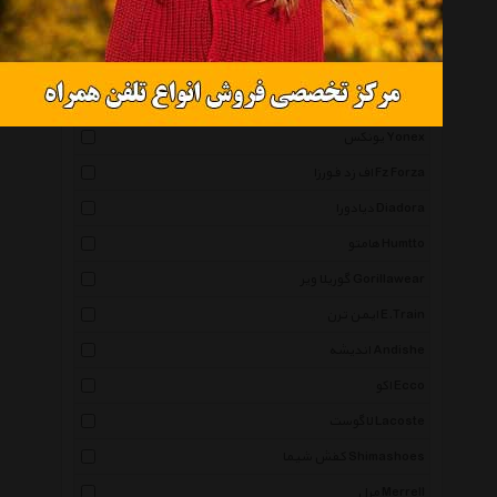
جردن Jordan
آبرنگ Abrang
کفش حمید Hamid Shoes
یونکس Yonex
اف زد فورزا Fz Forza
دیادورا Diadora
هامتو Humtto
گوریلا ویر Gorillawear
ایمن ترن E.Train
اندیشه Andishe
اکو Ecco
لاگوست Lacoste
کفش شیما Shimashoes
مرل Merrell