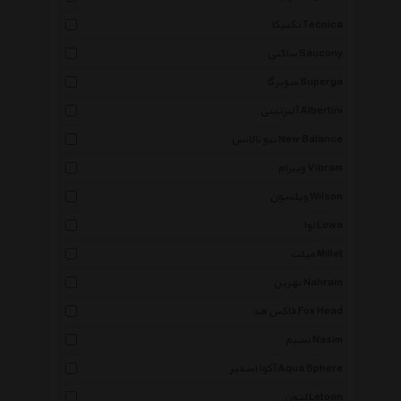
تکنیکا Tecnica
ساکنی Saucony
سوپرگا Superga
آلبرتینی Albertini
نیو بالانس New Balance
ویبرام Vibram
ویلسون Wilson
لوا Lowa
میلت Millet
نهرین Nahrain
فاکس هد Fox Head
نسیم Nasim
آکوا اسفیر Aqua Sphere
لتون Letoon