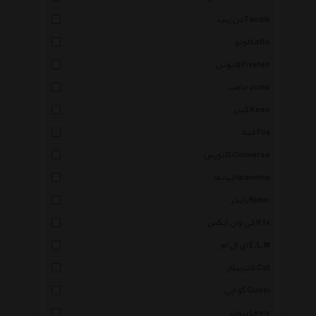
تن زیب Tanzib
لوتو Lotto
فایوتن Fiveten
جامپ Jump
کین Keen
فیلا Fila
کانورس Converse
ایپانما Ipanema
رایدر Rider
کی وان ایکس K1x
ای ال ام E.L.M
کاترپیلار Cat
گوچی Gucci
لیوایز Levis