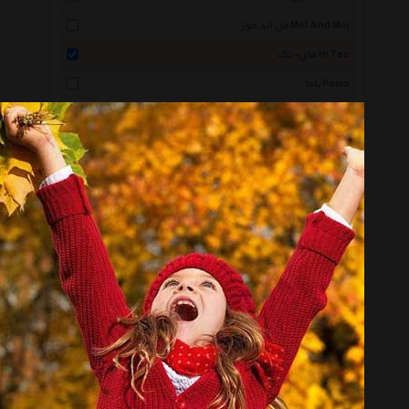
مل اند موژ Mel And Moj
های-تک Hi Tec
پاما Pama
فرد Fred
پوما Puma
لینینگ Li Ning
کریمور Karrimor
دی سی Dc
پریما Prima
کوئیک سیلور Quiksilver
پیک Peak
کفش مرسانا Kafshmersana
نورث فیس Thenorthface
تیمبرلند Timberland