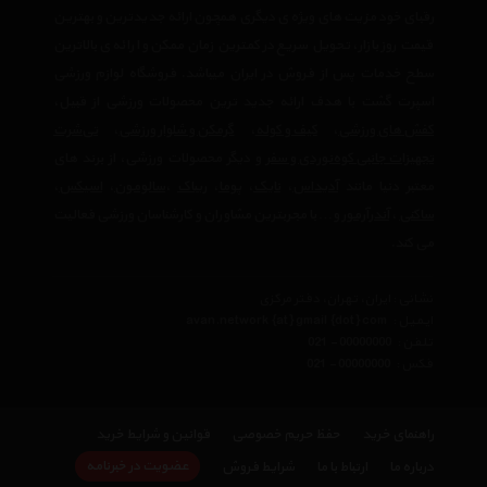
رقبای خود مزیت های ویژه ی دیگری همچون ارائه جدیدترین و بهترین
قیمت روز بازار، تحویل سریع در کمترین زمان ممکن و ارائه ی بالاترین
سطح خدمات پس از فروش در ایران میباشد. فروشگاه لوازم ورزشی
اسپرت گشت با هدف ارائه جدید ترین محصولات ورزشی از قبیل،
کفش های ورزشی
،
کیف و کوله
،
گرمکن و شلوار ورزشی
،
تی‌شرت
تجهیزات جانبی کوه‌نوردی و سفر
و دیگر محصولات ورزشی، از برند های
معتبر دنیا مانند
آدیداس
،
نایک
،
پوما
،
ریباک
،
سالومون
،
اسیکس
،
ساکنی
،
آندرآرمور
و… با مجربترین مشاوران و کارشناسان ورزشی فعالیت
می کند.
نشانی : ایران، تهران، دفتر مرکزی
ایمیل :
avan.network {at} gmail {dot} com
تلفن :
021 - 00000000
فکس :
021 - 00000000
راهنمای خرید
حفظ حریم خصوصی
قوانین و شرایط خرید
عضویت در خبرنامه
درباره ما
ارتباط با ما
شرایط فروش