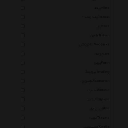
نیکتا Nikta
یک ارتباط 1Ertebat
پاپا Papa
ماهان Mahan
ساکریکس Soccerex
واته Vate
پرین Parin
بروتینگ Brutting
زامبرلن Zamberlan
ماموت Mammut
کیلند Kayland
ای ان دی And
ترزتا Trezeta
کینتیکس Kinetix