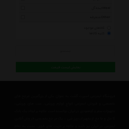
ایده آل Ideal
متفرقه Other
کالاهای موجود
کلیه کالاها
جستجو
نمایش لیست قیمت
فروشگاه اینترنتی اسپرت گشت به عنوان یکی از بزرگترین مرجع های
تخصصی و فروش اینترنتی انواع لوازم ورزشی، ست های ورزشی،
تجهیزات سفر و کوهنودی در ایران توانسته است علاوه بر ایجاد یک بانک
کامل و جامع از تجهیزات ورزشی ، یک مرجع تخصصی فروش آنلاین
اینترنتی در ایران نیز باشد و علاوه بر مزیت های فوق، نسبت به تمام