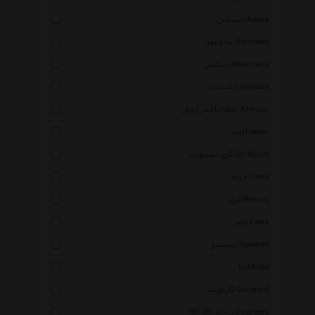
اسیکس Asics
سالومون Salomon
اسکچرز Skechers
کلمبیا Columbia
آندر آرمور Under Armour
لومر Lomer
گری اسپورت Gri Sport
جوما Joma
مروژ Merooj
ونس Vans
اسپیدو Speedo
آنتا Anta
گارمونت Garmont
361 درجه 361 Degrees