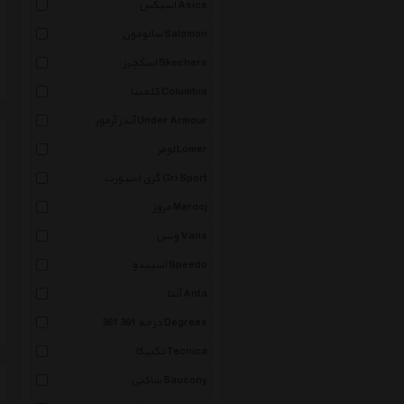
اسیکس Asics
سالومون Salomon
اسکچرز Skechers
کلمبیا Columbia
آندر آرمور Under Armour
لومر Lomer
گری اسپورت Gri Sport
مروژ Merooj
ونس Vans
اسپیدو Speedo
آنتا Anta
361 درجه 361 Degrees
تکنیکا Tecnica
ساکنی Saucony