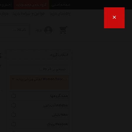
صفحه اصلی
گروه بندی محصولات
اخبار و 
راهنمای خرید
قوانین و شرایط خرید
درباره
×
ورود
ک
انتخاب گروه
ب
کفش ورزشی زنانه Women Sport Shoes
همه گروهها
آدیداس Adidas
نایکی Nike
ریباک Reebok