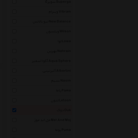
سوپرگا Superga
ویبرام Vibram
نیو بالانس New Balance
ویلسون Wilson
لوا Lowa
نهرین Nahrain
آکوا اسفیر Aqua Sphere
آلبرتینی Albertini
نسیم Nasim
پاما Pama
لتون Letoon
دوک Duk
مل اند موژ Mel And Moj
پوما Puma