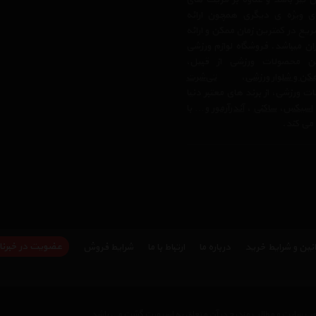
ی ویژه ی دیگری همچون ارائه
یع در کمترین زمان ممکن و ارائه
ن میباشد. فروشگاه لوازم ورزشی
 محصولات ورزشی از قبیل،
کن و شلوار ورزشی
،
تی‌شرت
ت ورزشی، از برند های معتبر دنیا
اسیکس
،
ساکنی
،
آندرآرمور
و… با
می کند.
عضویت در خبرنا
نین و شرایط خرید
درباره ما
ارتباط با ما
شرایط فروش
وب سایت و مطالب مندرج در آن متعلق به اسپورت گشت می باشد