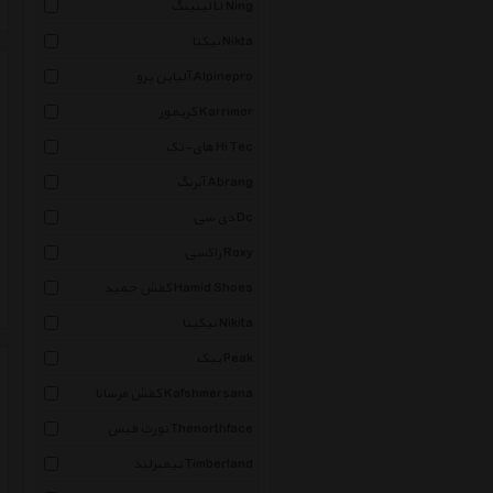
لینینگ Li Ning
نیکتا Nikta
آلپاین پرو Alpinepro
کریمور Karrimor
های-تک Hi Tec
آبرنگ Abrang
دی سی Dc
راکسی Roxy
کفش حمید Hamid Shoes
نیکیتا Nikita
پیک Peak
کفش مرسانا Kafshmersana
نورث فیس Thenorthface
تیمبرلند Timberland