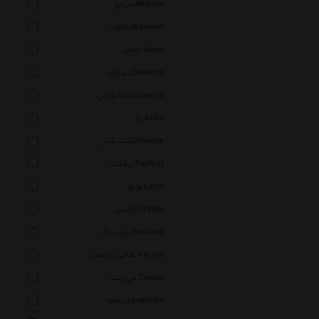
میزانو Mizuno
ماموت Mammut
جامپ Jump
دیادورا Diadora
کانورس Converse
فیلا Fila
کینتیکس Kinetix
پرفکت Perfect
لوتو Lotto
کرسی Cressi
بروتینگ Brutting
لی ورنیس Le Vernis
تن زیب Tanzib
ایپانما Ipanema