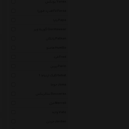
یونکس Yonex
اف زد فورزا Fz Forza
پاپا Papa
گوریلا ویر Gorillawear
پاتکان Patkan
هامتو Humtto
فرد Fred
پرین Parin
یک ارتباط 1Ertebat
جوما Joma
ساکریکس Soccerex
مرل Merrell
واته Vate
جردن Jordan