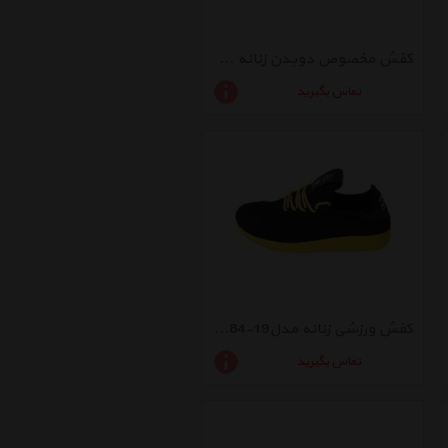
کفش مخصوص دویدن زنانه مدل 1-545384
تماس بگیرید
کفش ورزشی زنانه مدل19-545384
تماس بگیرید