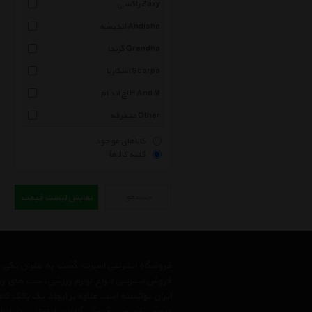
زاکسی Zaxy
اندیشه Andishe
گرندا Grendha
اسکارپا Scarpa
اچ اند ام H And M
متفرقه Other
کالاهای موجود
کلیه کالاها
جستجو
نمایش لیست قیمت
فروشگاه اینترنتی اسپرت گشت به عنوان یکی
فروش اینترنتی انواع لوازم ورزشی، ست های و
ایران توانسته است علاوه بر ایجاد یک بانک کا
مرجع تخصصی فروش آنلاین اینترنتی در ایران