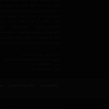
فوق، نسبت به تمام رقبای خود مزیت ها
جدیدترین و بهترین قیمت روز بازار، تحویل سر
ی بالاترین سطح خدمات پس از فروش در ایرا
اسپرت گشت با هدف ارائه جدید ترین
کفش های ورزشی
،
کیف و کوله
،
گرم
تجهیزات جانبی کوه‌نوردی و سفر
و دیگر محصولا
مانند
آدیداس
،
نایک
،
پوما
،
ریباک
،
سالومون
،
مجربترین مشاوران و کارشناسان ورزشی فعالیت 
نشانی : ایران، تهران، دفتر مرکزی
ایمیل :
avan.network {at} gmail {dot} com
تلفن :
021 - 00000000
فکس :
021 - 00000000
راهنمای خرید
حفظ حریم خصوصی
قوا
اسپورت گشت
|
کلیه حقوق مادی و معنوی این 