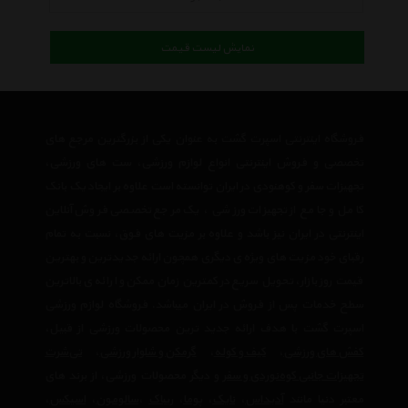
نمایش لیست قیمت
فروشگاه اینترنتی اسپرت گشت به عنوان یکی از بزرگترین مرجع های
تخصصی و فروش اینترنتی انواع لوازم ورزشی، ست های ورزشی،
تجهیزات سفر و کوهنودی در ایران توانسته است علاوه بر ایجاد یک بانک
کامل و جامع از تجهیزات ورزشی ، یک مرجع تخصصی فروش آنلاین
اینترنتی در ایران نیز باشد و علاوه بر مزیت های فوق، نسبت به تمام
رقبای خود مزیت های ویژه ی دیگری همچون ارائه جدیدترین و بهترین
قیمت روز بازار، تحویل سریع در کمترین زمان ممکن و ارائه ی بالاترین
سطح خدمات پس از فروش در ایران میباشد. فروشگاه لوازم ورزشی
اسپرت گشت با هدف ارائه جدید ترین محصولات ورزشی از قبیل،
کفش های ورزشی
،
کیف و کوله
،
گرمکن و شلوار ورزشی
،
تی‌شرت
تجهیزات جانبی کوه‌نوردی و سفر
و دیگر محصولات ورزشی، از برند های
معتبر دنیا مانند
آدیداس
،
نایک
،
پوما
،
ریباک
،
سالومون
،
اسیکس
،