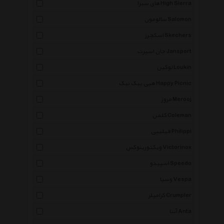
های سیرا High Sierra
سالومون Salomon
اسکچرز Skechers
جان اسپرت Jansport
لوکین Loukin
هپی پیک نیک Happy Picnic
مروژ Merooj
کلمن Coleman
فیلیپی Philippi
ویکتورینوکس Victorinox
اسپیدو Speedo
وسپا Vespa
کرامپلر Crumpler
آنتا Anta