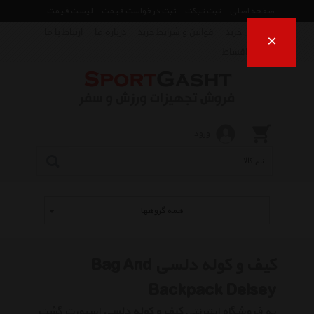
صفحه اصلی
ثبت تیکت
ثبت درخواست قیمت
لیست قیمت
راهنمای خرید
قوانین و شرایط خرید
درباره ما
ارتباط با ما
×
فروش اقساط
ورود
همه گروهها
کیف و کوله دلسی Bag And
Backpack Delsey
به فروشگاه اینترنتی
کیف و کوله دلسی
اسپورت گشت