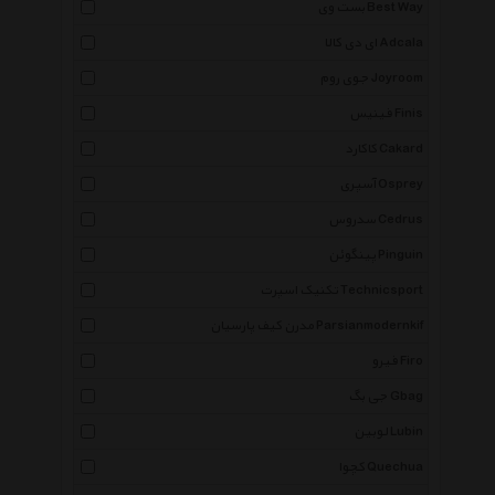
بست وی Best Way
ای دی کالا Adcala
جوی روم Joyroom
فینیس Finis
کاکارد Cakard
آسپری Osprey
سدروس Cedrus
پینگوئن Pinguin
تکنیک اسپرت Technicsport
مدرن کیف پارسیان Parsianmodernkif
فیرو Firo
جی بگ Gbag
لوبین Lubin
کچوا Quechua