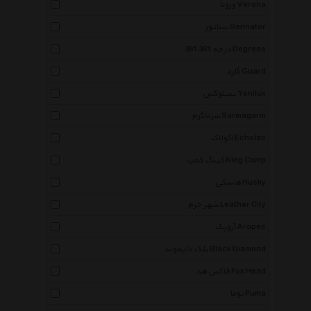
ورونا Verona
سناتور Sennator
361 درجه 361 Degrees
گارد Guard
ینیلوکس Yenilux
سرماگرم Sarmagarm
اکولاک Echolac
کینگ کمپ King Camp
هاسکی Husky
شهر چرم Leather City
آروپک Aropec
بلک دایموند Black Diamond
فاکس هد Fox Head
پوما Puma