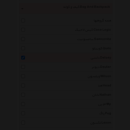
کیف و کوله Bag And Backpack
همه گروهها
کیس لاجیک Case Logic
سامسونیت Samsonite
کوییلو Quilo
دلسی Delsey
دیوتر Deuter
ویلسون Wilson
هد Head
ناتان Nathan
ام پی Mp
پاگ Pug
لکسون Lexon