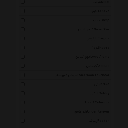
میلت Millet
لنوو Lenovo
کمپ Camp
کیس استار Case Star
تارگوس Targus
کووآ Kovea
لوو آلپاین Lowe Alpine
آدیداس Adidas
امریکن توریستر American Tourister
نایکی Nike
اوکلی Oakley
کلمبیا Columbia
آندر آرمور Under Armour
ریباک Reebok