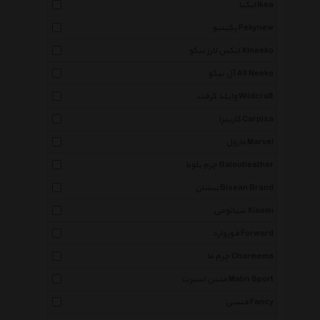
ایکیا Ikea
پکینیو Pekynew
ایکس لارژ نیکو Xlneeko
آل نیکو All Neeko
وایلد کرفت Wildcraft
کارپیزا Carpisa
مارول Marvel
چرم بلوط Baloutleather
بیشان Bisean Brand
شیائومی Xiaomi
فوروارد Forward
چرم ما Charmema
متین اسپرت Matin Sport
فنسی Fancy