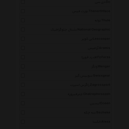
دی سی Dc
نورث فیس Thenorthface
توله Thule
نشنال جئوگرافیک National Geographic
لی کوپر Leecooper
آرامیس Aramis
اف زد فورزا Fz Forza
ونگر Wenger
سوییس گیر Swissgear
زاگرس اسپرت Zagrossport
چترفیروزه Chatrephiroozeh
ایسین Eceen
سه چکه Secheke
الکسا Alexa