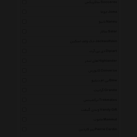
ساکریکس Soccerex
جوما Joma
نانیو Naneu
سالار Salar
جک ولف اسکین Jackwolfskin
دی پی آرت Dipiart
های لندر Highlander
کانورس Converse
بی ام دبلیو Bmw
گرانیت Granite
ترکمیتس Trekmates
وندی گیفت Vandy Gift
ماموت Mammut
پیر کاردین Pierre Cardin