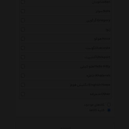
لودان Ludan
سولز Sols
گرگوری Gregory
ژنوا
هوکو Hoco
لاگوست Lacoste
آلشپرت Uhlsport
هلو کیتی Hello Kitty
خاطره Khatereh
انگلیش هوم English Home
متفرقه Other
کالاهای موجود
کلیه کالاها
جستجو