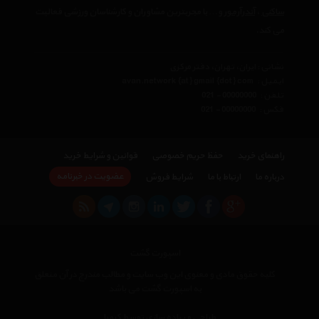
ساکنی
،
آندرآرمور
و… با مجربترین مشاوران و کارشناسان ورزشی فعالیت
می کند.
نشانی : ایران، تهران، دفتر مرکزی
ایمیل :
avan.network {at} gmail {dot} com
تلفن :
021 - 00000000
فکس :
021 - 00000000
راهنمای خرید
حفظ حریم خصوصی
قوانین و شرایط خرید
عضویت در خبرنامه
درباره ما
ارتباط با ما
شرایط فروش
اسپورت گشت
کلیه حقوق مادی و معنوی این وب سایت و مطالب مندرج در آن متعلق
به اسپورت گشت می باشد
×
طراحی و پیاده سازی توسط کیمیا